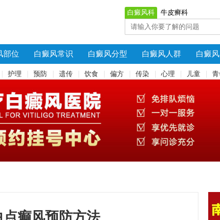
白癜风科
牛皮癣科
风部位
白癜风常识
白癜风分型
白癜风人群
白癜风
护理
预防
遗传
饮食
偏方
传染
心理
儿童
青
白点癫风预防方法