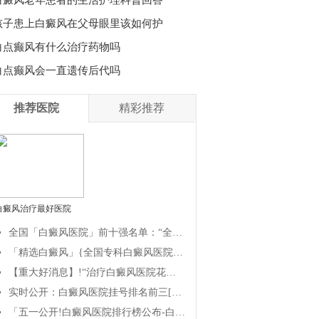
孩子患上白癜风在父母眼里该如何护
白点癫风有什么治疗药物吗
白点癫风会一直遗传后代吗
推荐医院
精彩推荐
白癜风治疗最好医院
全国「白癜风医院」前十强名单：“全国”白癜风医院[前十榜重点]排名-关注{白癜风总榜}白癜风研究医院排行榜公布_【公开排名】白癜风医院哪家治疗好?
「精选白癜风」{全国专科白癜风医院}白癜风医院排名总榜「公开透明」_治疗白癜风医院/哪家白癜风医院正规?治疗白癜疯要注意哪些问题?
【重大好消息】!“治疗白癜风医院花费多少”排行榜出炉「实时公开」哪里的白癜风医院治疗白癜风专业?
实时公开：白癜风医院挂号排名前三[评选榜单]治疗白癜风前十排名[口碑相传]_专业治疗白癜风医院//哪家白癜风医院治疗可靠?
「五一公开!白癜风医院排行榜公布-白癜风医院“公开发表”排行榜位列{榜首}—哪有治白癜风的医院?