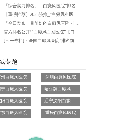
「综合实力排名」：白癜风医院“排名名单”/全国/治白癜风的医院排行榜top10!|有专治白癜风的医院吗?[新调查]白癜风好治疗吗?
【重磅推荐】2023强推_“白癜风科医院”实力品牌机构·TOP排行榜精选名单《白癜风医院汇总一览表》白癜风医院治疗费用是多少?治疗好白癜风要多少钱?
「今日发布」目前好的白癜风医院[排名top十]白斑疾病治疗医院 【白癜风医院】白癜风该如何治疗呢?
官方排名公开!"白癜风白斑医院"【口碑好】-治疗白癜风研究中心{排名top2}哪家白癜风医院治疗白癜风有效?
[五一专栏]：全国白癜风医院"排名前三"<白癜风医院排行榜>医院是三甲吗?早点诊治白癜风好处有哪些?
域专题
广州白癜风医院
深圳白癜风医院
南宁白癜风医院
哈尔滨白癜风医院
沈阳白癜风医院
辽宁沈阳白癜风医院
广东白癜风医院
重庆白癜风医院