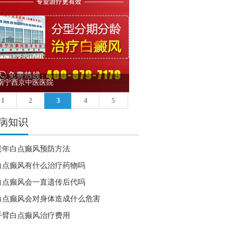
南宁西京中医医院
沈阳中科白癜风医院
1
2
3
4
5
病知识
老年白点癫风预防方法
白点癫风有什么治疗药物吗
白点癫风会一直遗传后代吗
白点癫风会对身体造成什么危害
手臂白点癫风治疗费用