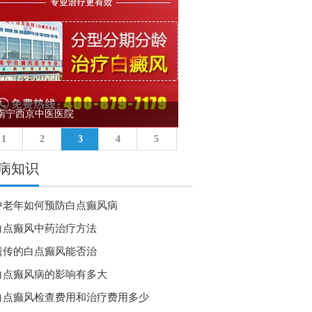
南宁西京中医医院
沈阳中科白癜风医院
1
2
3
4
5
病知识
中老年如何预防白点癫风病
白点癫风中药治疗方法
遗传的白点癫风能否治
白点癫风病的影响有多大
白点癫风检查费用和治疗费用多少