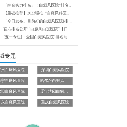
「综合实力排名」：白癜风医院“排名名单”/全国/治白癜风的医院排行榜top10!|有专治白癜风的医院吗?[新调查]白癜风好治疗吗?
【重磅推荐】2023强推_“白癜风科医院”实力品牌机构·TOP排行榜精选名单《白癜风医院汇总一览表》白癜风医院治疗费用是多少?治疗好白癜风要多少钱?
「今日发布」目前好的白癜风医院[排名top十]白斑疾病治疗医院 【白癜风医院】白癜风该如何治疗呢?
官方排名公开!"白癜风白斑医院"【口碑好】-治疗白癜风研究中心{排名top2}哪家白癜风医院治疗白癜风有效?
[五一专栏]：全国白癜风医院"排名前三"<白癜风医院排行榜>医院是三甲吗?早点诊治白癜风好处有哪些?
域专题
广州白癜风医院
深圳白癜风医院
南宁白癜风医院
哈尔滨白癜风医院
沈阳白癜风医院
辽宁沈阳白癜风医院
广东白癜风医院
重庆白癜风医院