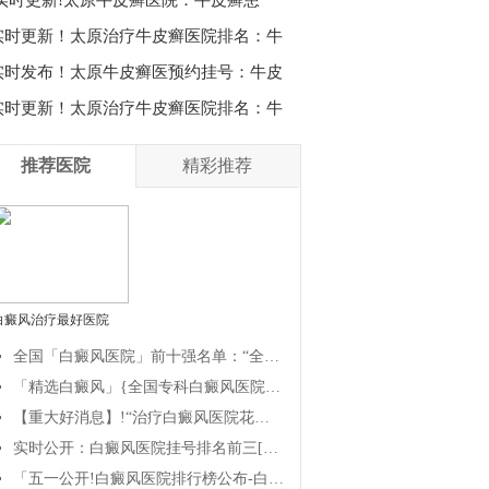
实时更新！太原治疗牛皮癣医院排名：牛
实时发布！太原牛皮癣医预约挂号：牛皮
实时更新！太原治疗牛皮癣医院排名：牛
推荐医院
精彩推荐
白癜风治疗最好医院
全国「白癜风医院」前十强名单：“全国”白癜风医院[前十榜重点]排名-关注{白癜风总榜}白癜风研究医院排行榜公布_【公开排名】白癜风医院哪家治疗好?
「精选白癜风」{全国专科白癜风医院}白癜风医院排名总榜「公开透明」_治疗白癜风医院/哪家白癜风医院正规?治疗白癜疯要注意哪些问题?
【重大好消息】!“治疗白癜风医院花费多少”排行榜出炉「实时公开」哪里的白癜风医院治疗白癜风专业?
实时公开：白癜风医院挂号排名前三[评选榜单]治疗白癜风前十排名[口碑相传]_专业治疗白癜风医院//哪家白癜风医院治疗可靠?
「五一公开!白癜风医院排行榜公布-白癜风医院“公开发表”排行榜位列{榜首}—哪有治白癜风的医院?