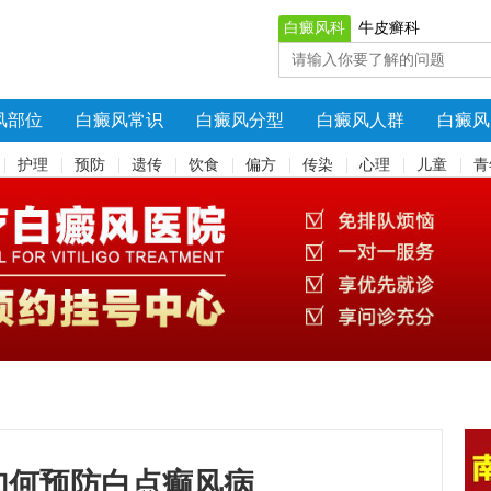
白癜风科
牛皮癣科
风部位
白癜风常识
白癜风分型
白癜风人群
白癜风
护理
预防
遗传
饮食
偏方
传染
心理
儿童
青
如何预防白点癫风病