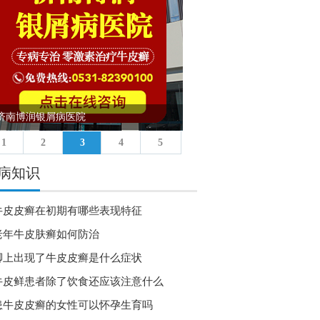
济南博润银屑病医院
太原银康银屑病医院
1
2
3
4
5
病知识
牛皮皮癣在初期有哪些表现特征
老年牛皮肤癣如何防治
脚上出现了牛皮皮癣是什么症状
牛皮鲜患者除了饮食还应该注意什么
患牛皮皮癣的女性可以怀孕生育吗