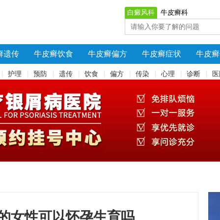
白癜风科
牛皮癣科
癣遗传
牛皮癣饮食
牛皮癣偏方
牛皮癣症状
牛皮癣
护理
预防
遗传
饮食
偏方
传染
心理
诊断
医
的女性可以怀孕生育吗