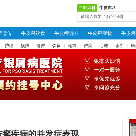
白癜风科
牛皮癣科
癣遗传
牛皮癣饮食
牛皮癣偏方
牛皮癣症状
牛皮癣
护理
预防
遗传
饮食
偏方
传染
心理
诊断
医
肤癣疾病的并发症表现