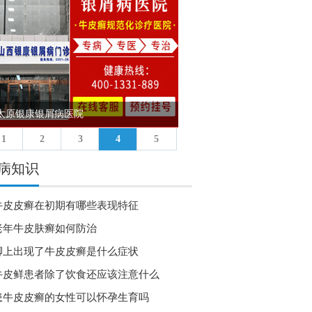
太原银康银屑病医院
重庆迪邦牛皮癣医院
1
2
3
4
5
病知识
牛皮皮癣在初期有哪些表现特征
老年牛皮肤癣如何防治
脚上出现了牛皮皮癣是什么症状
牛皮鲜患者除了饮食还应该注意什么
患牛皮皮癣的女性可以怀孕生育吗