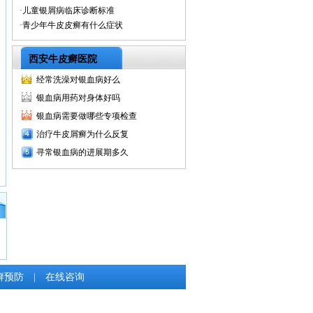
·
儿童银屑病临床诊断标准
·
青少年牛皮皮癣有什么症状
西安牛皮癣医院
经常洗澡对银血病好么
银血病用药对身体好吗
银血病需要做哪些专项检查
治疗牛皮屑癣为什么反复
寻常银血病的进展期多久
癣预防
|
在线咨询